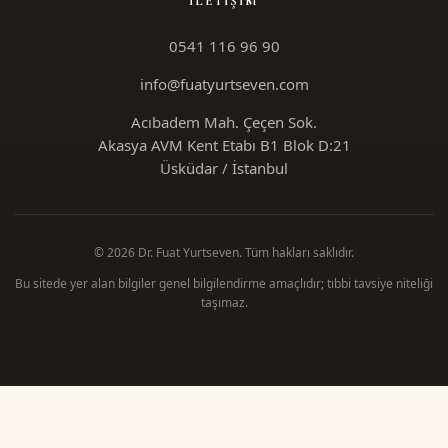
İLETIŞIM
0541 116 96 90
info@fuatyurtseven.com
Acıbadem Mah. Çeçen Sok.
Akasya AVM Kent Etabı B1 Blok D:21
Üsküdar / İstanbul
© 2026 Dr. Fuat Yurtseven. Tüm hakları saklıdır.
Bu sitede yer alan bilgiler genel bilgilendirme amaçlıdır; tıbbi tavsiye niteliği
taşımaz.