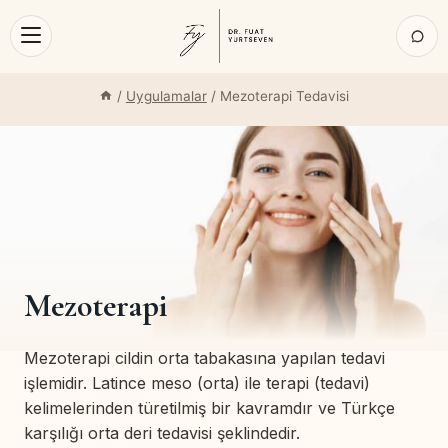
Skip
/
Uygulamalar
/
Mezoterapi Tedavisi
to
Uygulamalar
↓
UYGULAMALAR
content
Botoks
Dolgu
Cilt Kalitesi
Mezoterapi
Cihazlar
Mezoterapi cildin orta tabakasına yapılan tedavi
işlemidir. Latince meso (orta) ile terapi (tedavi)
Tüm Uygulamaları Gör
kelimelerinden türetilmiş bir kavramdır ve Türkçe
karşılığı orta deri tedavisi şeklindedir.