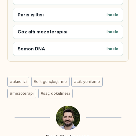
Paris ışıltısı
İncele
Göz altı mezoterapisi
İncele
Somon DNA
İncele
Post
#
akne izi
#
cilt gençleştirme
#
cilt yenileme
Tags:
#
mezoterapi
#
saç dökülmesi